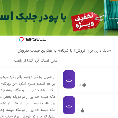
ساینا داری برای فروش؟ با کارنامه به بهترین قیمت بفروش!
متن آهنگ گره گشا از راغب
از همون بچگی دچارم وقتی گره میخوره 
بی هوا اسمتو میارم شکوه امن روزگارم
93
مگه میشه جدایی از تو مگه میشه جدای
مگه میشه جدایی از تو دوباره بغض 
روی قلب تموم عالم غبار عشق تو نشس
مگه میشه جدایی از تو مگه میشه جدای
8
عشق
تو مارو تو خودش غرق میکنه آخ