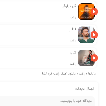
گل نیلوفر
راغب
قطار
راغب
شب
راغب
سانگها
»
راغب
»
دانلود آهنگ راغب گره گشا
ارسال دیدگاه