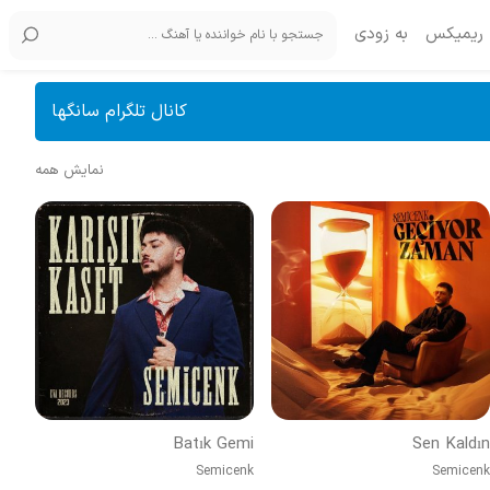
ریمیکس
به زودی
کانال تلگرام سانگها
نمایش همه
Batık Gemi
Sen Kaldın
Semicenk
Semicenk