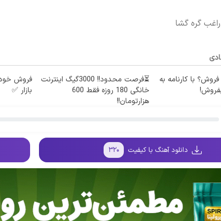
راغب گره گشا
ادی
 فروش؟ با کارنامه به
⏳فرصت محدود!! 3000گیگ اینترنت
فروش خودر
فروش!
خانگی 180 روزه فقط 600
بازار ✅
هزارتومان!!
دانلود آهنگ با کیفیت
۳۲۰