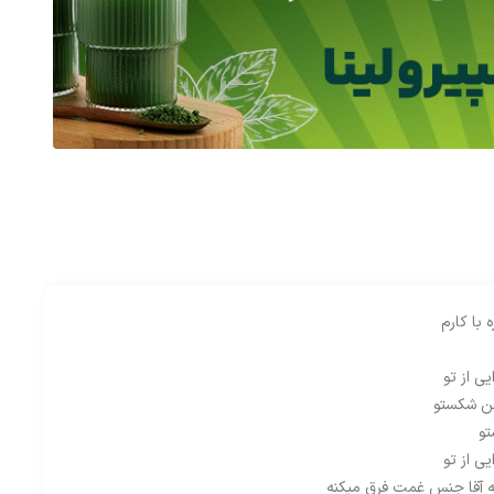
با کارم
ی از تو
من شکستو
تو
ی از تو
ه آقا جنس غمت فرق میکنه