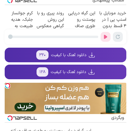
مطالب پیشنهادی
خرید موبایل با
این گیاه دریایی
روند پیری رو با
کرم جوانساز
اسنپ پی | در
پوستت رو
این روش
جلبک، هدیه
۴ قسط بدون
طوری صاف
گیاهی معکوس
طبیعت به
سود و کارمزد!
میکنه انگار
کن
شما(خرید با
20سال جوون
تخفیف ویژه)
شدی🔥
دانلود آهنگ با کیفیت
۳۲۰
دانلود آهنگ با کیفیت
۱۲۸
وبگردی
این گیاه دریایی پوستت رو طوری صاف میکنه