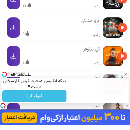
93
راغب
ابرو مشکی
8
راغب
گل نیلوفر
3
راغب
قطار
دیگه انگلیسی صحبت کردن کار سختی
نیست !!
8
راغب
کلیک کن!
شب
32
راغب