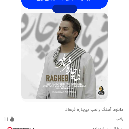
دانلود آهنگ راغب بیچاره فرهاد
راغب
11