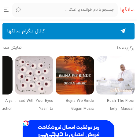
سانگها
کانال تلگرام سانگها
نمایش همه
برگزیده ها
Alya
Obsessed With Your Eyes
Bejna We Rinde
Rush The Floor
duction
Yasin Lv
Gogan Music
belly
|
Massari