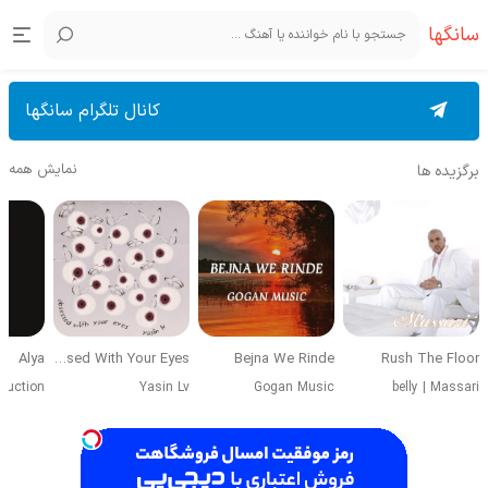
سانگها
کانال تلگرام سانگها
نمایش همه
برگزیده ها
Alya
Obsessed With Your Eyes
Bejna We Rinde
Rush The Floor
duction
Yasin Lv
Gogan Music
belly
|
Massari