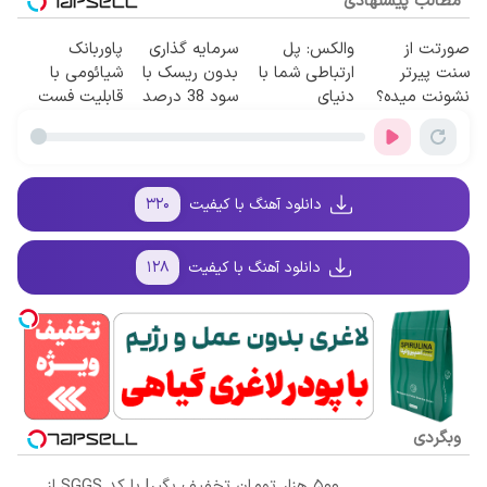
مطالب پیشنهادی
صورتت از
والکس: پل
سرمایه گذاری
پاوربانک
سنت پیرتر
ارتباطی شما با
بدون ریسک با
شیائومی با
نشونت میده؟
دنیای
سود 38 درصد
قابلیت فست
اندولیفت برش
سرمایه‌گذاری
سالانه📈
شارژ در زمان
می‌گردونه 🔰
دیجیتال
های بی برقی⚡
دانلود آهنگ با کیفیت
۳۲۰
دانلود آهنگ با کیفیت
۱۲۸
وبگردی
۵۰۰ هزار تومان تخفیف بگیر! با کد SGGS از