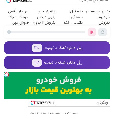
مطالب پیشنهادی
بدون کمیسیون
نگاهِ قبل،
ماشینت رو
خریدار واقعی
خودروتو
خستگی
بدون دردسر
خودش میاد!
بفروش
داشت... نگاهِ
بفروش | بدون
فروش فوری
بعد، انرژی داره
کمسیون 😍
ماشین در
🌸 بلفا با 25%
همراه مکانیک
تخفیف
دانلود آهنگ با کیفیت
۳۲۰
دانلود آهنگ با کیفیت
۱۲۸
وبگردی
بدون کمیسیون خودروتو بفروش