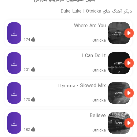
دیگر آهنگ های
Otnicka
|
Duke Luke
Where Are You
174
Otnicka
I Can Do It
201
Otnicka
Пустота - Slowed Mix
173
Otnicka
Believe
182
Otnicka