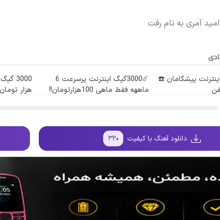
امید آمری به نام رفت
ادی
طه اینترنت پیشگامان ☎️
☄️3000گیگ اینترنت پرسرعت 6
فن
ماههه فقط ماهی 100هزارتومان!!
هزار تومان
دانلود آهنگ با کیفیت
۳۲۰