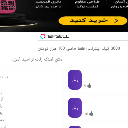
3000 گیگ اینترنت؛ فقط ماهی 100 هزار تومان
متن آهنگ رفت از امید آمری
تو که
ه
9
از
از
رف
رف
10
از د
از د