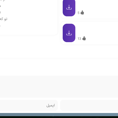
ه
ت
5
تو که
ه
13