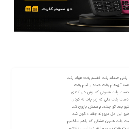
 رفتی صدام رفت نفسم رفت هوام رفت
مه آرزوهام رفت خنده از لبام رفت
 دست رفت همونی که ازش دل کندی
 دست رفت دلی که زیر پات له کردی
تیو بعد تو چشمام همش بارون شد
تیو این دل دیوونه چقد داغون شد
ست رفت همون عشقی که باهم ساختیم
ست رفت ببین ما هر دوتامون باختیم