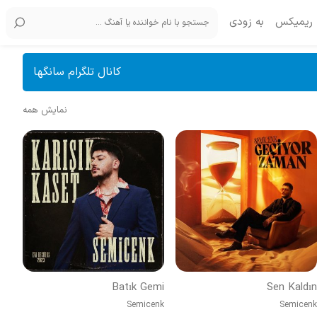
ریمیکس
به زودی
کانال تلگرام سانگها
نمایش همه
Batık Gemi
Sen Kaldın
Semicenk
Semicenk