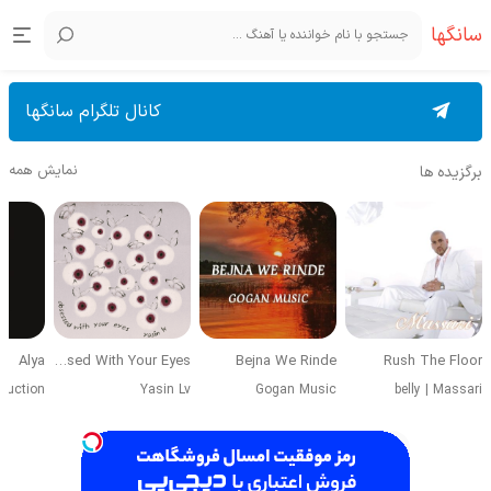
سانگها
کانال تلگرام سانگها
نمایش همه
برگزیده ها
Alya
Obsessed With Your Eyes
Bejna We Rinde
Rush The Floor
duction
Yasin Lv
Gogan Music
belly
|
Massari