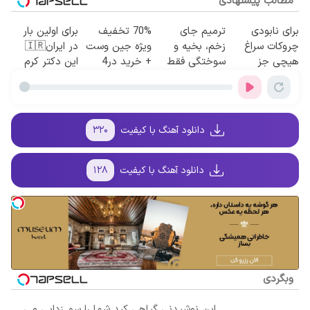
مطالب پیشنهادی
برای نابودی
ترمیم جای
70% تخفیف
برای اولین بار
چروکات سراغ
زخم، بخیه و
ویژه جین وست
در ایران🇮🇷
هیچی جز
سوختگی فقط
+ خرید در4
این دکتر کرم
جوانساز جلبک
در 3 هفته!!😍
قسطه
ترمیم کننده 23
نرو(تخفیف40%)
روزه ساخت!
دانلود آهنگ با کیفیت
۳۲۰
دانلود آهنگ با کیفیت
۱۲۸
وبگردی
این نوشیدنی گیاهی کبد شما را سم زدایی می