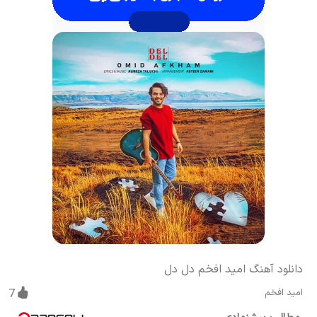
دانلود آهنگ امید افخم دل دل
امید افخم
7