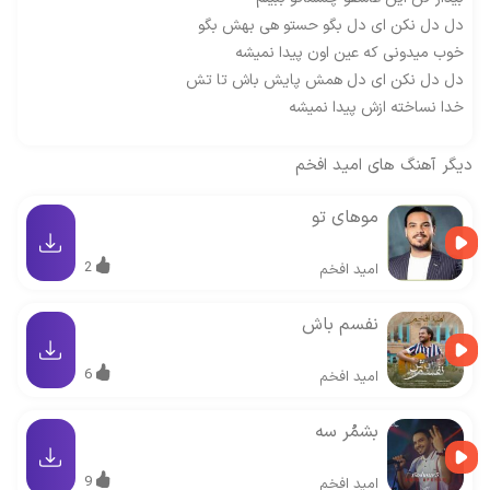
دل دل نکن ای دل بگو حستو هی بهش بگو
خوب میدونی که عین اون پیدا نمیشه
دل دل نکن ای دل همش پایش باش تا تش
خدا نساخته ازش پیدا نمیشه
دیگر آهنگ های
امید افخم
موهای تو
2
امید افخم
نفسم باش
6
امید افخم
بشمُر سه
9
امید افخم