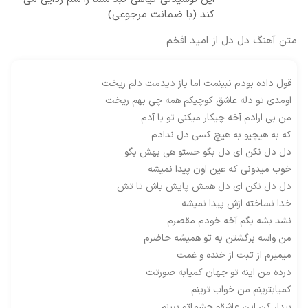
کند (با ضمانت مرجوعی)
متن آهنگ دل دل از امید افخم
قول داده بودم نبینمت اما باز دیدمت دلم ریخت
اومدی تو دله عاشق کوچیکم همه چی بهم ریخت
من بی ارادم آخه چیکار میکنی تو با آدم
که به هیچیو به هیچ کسی دل ندادم
دل دل نکن ای دل بگو حستو هی بهش بگو
خوب میدونی که عین اون پیدا نمیشه
دل دل نکن ای دل همش پایش باش تا تش
خدا نساخته ازش پیدا نمیشه
نشد بشه بگم آخه خودم مقصرم
من واسه برگشتن به تو همیشه حاضرم
میمیرم از تبت از خنده و غمت
درده من اینه تو جهان کمیابه صورتت
کمیابترینم من خواب ترینم
بیدار کن این عاشقو چشماتو ببینم