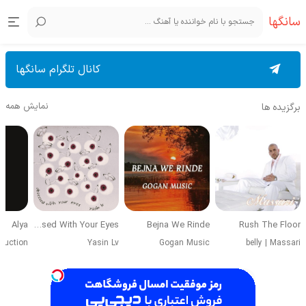
سانگها
کانال تلگرام سانگها
نمایش همه
برگزیده ها
Alya
Obsessed With Your Eyes
Bejna We Rinde
Rush The Floor
duction
Yasin Lv
Gogan Music
belly
|
Massari