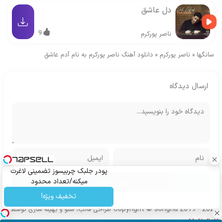
دل عاشق
9
ناصر پورکرم
سانگها
»
ناصر پورکرم
»
دانلود آهنگ ناصر پورکرم به نام آدم عاشق
ارسال دیدگاه
پودر جلبک چربیسوز تضمینی لاغرت
میکنه/تعداد محدود
تخفیف ویژه!
Copyright © songha 2019 - 2024
طراحی قالب، سئو و بهینه سازی توسط
MoNoDeV