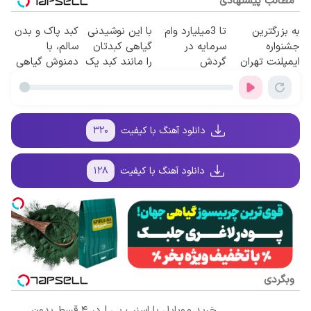
مطالب پیشنهادی
به بزرگترین
تا 3میلیارد وام
با این نوشیدنی
کبد پاک و بدن
جشنواره
سرمایه در
گیاهی کبدتان
سالم، با
ایمپلنت تهران
گردش
را مانند کبد یک
دمنوش گیاهی
سر بزنید ! |
فروشندگان =>
فرد 15ساله
سم زدا😎
فقط ۲۵ میلیون
فروشگاهت رو
تمیز کنید
!
ثبت کن
دانلود آهنگ با کیفیت
۳۲۰
دانلود آهنگ با کیفیت
۱۲۸
وبگردی
خرید موبایل با اسنپ پی | در ۴ قسط بدون