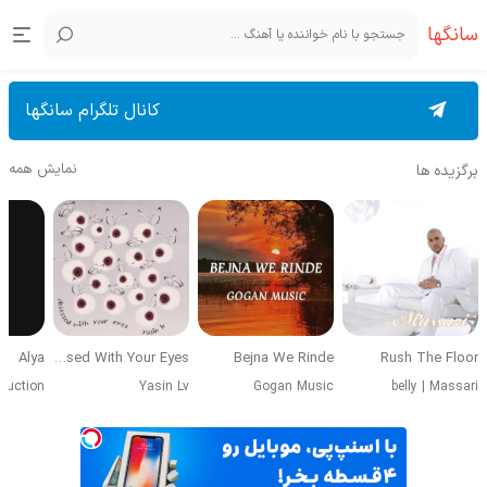
سانگها
کانال تلگرام سانگها
نمایش همه
برگزیده ها
Alya
Obsessed With Your Eyes
Bejna We Rinde
Rush The Floor
duction
Yasin Lv
Gogan Music
belly
|
Massari