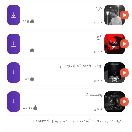
دود
118
ناجی
کج
111
ناجی
چقد خوبه که اینجایی
190
ناجی
وصیت 2
4.28K
ناجی
سانگها
»
ناجی
»
دانلود آهنگ ناجی به نام راپونزل Rapunzel