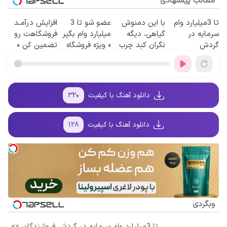
مطالب پیشنهادی
تا 3میلیارد وام
با این دمنوش
عضو شو تا 3
افزایش درآمـد
سرمایه در
گیاهی، دیگه
میلیارد وام بگیر
فروشگاهت رو
گردش
نگران کبد چرب
« ویژه فروشگاه
تضمین کن «
فروشندگان =>
نباش!
ها »
فروشگاهت رو
فروشگاهت رو
ثبت کن »
ثبت کن
دانلود آهنگ با کیفیت
۳۲۰
دانلود آهنگ با کیفیت
۱۲۸
وبگردی
تا 3میلیارد وام سرمایه در گردش فروشندگان =>