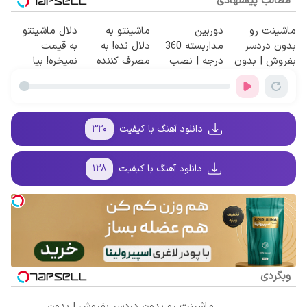
مطالب پیشنهادی
ماشینت رو
دوربین
ماشینتو به
دلال ماشینتو
بدون دردسر
مداربسته 360
دلال نده! به
به قیمت
بفروش | بدون
درجه | نصب
مصرف کننده
نمیخره! بیا
کمسیون 😍
آسان و راحت
بفروش! بدون
اینجا به قیمت
پاسخ به یک
بفروش*فقط
تماس
خریدار واقعی*
دانلود آهنگ با کیفیت
۳۲۰
دانلود آهنگ با کیفیت
۱۲۸
وبگردی
ماشینت رو بدون دردسر بفروش | بدون