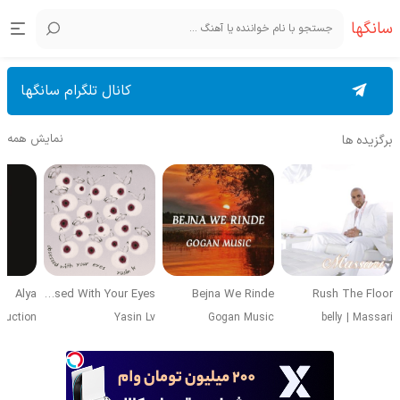
سانگها
کانال تلگرام سانگها
نمایش همه
برگزیده ها
Alya
Obsessed With Your Eyes
Bejna We Rinde
Rush The Floor
duction
Yasin Lv
Gogan Music
belly
|
Massari