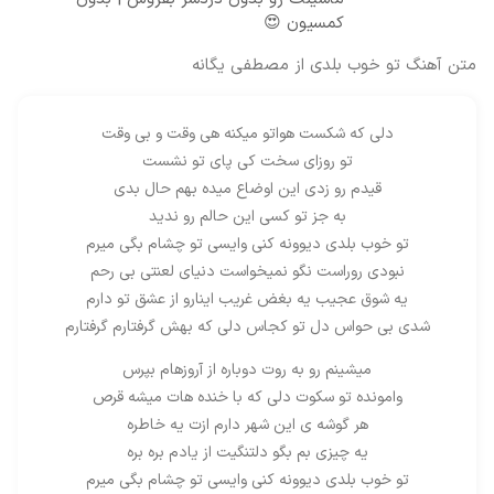
کمسیون 😍
متن آهنگ تو خوب بلدی از مصطفی یگانه
دلی که شکست هواتو میکنه هی وقت و بی وقت
تو روزای سخت کی پای تو نشست
قیدم رو زدی این اوضاع میده بهم حال بدی
به جز تو کسی این حالم رو ندید
تو خوب بلدی دیوونه کنی وایسی تو چشام بگی میرم
نبودی روراست نگو نمیخواست دنیای لعنتی بی رحم
یه شوق عجیب یه بغض غریب اینارو از عشق تو دارم
شدی بی حواس دل تو کجاس دلی که بهش گرفتارم گرفتارم
میشینم رو به روت دوباره از آروزهام بپرس
وامونده تو سکوت دلی که با خنده هات میشه قرص
هر گوشه ی این شهر دارم ازت یه خاطره
یه چیزی بم بگو دلتنگیت از یادم بره بره
تو خوب بلدی دیوونه کنی وایسی تو چشام بگی میرم