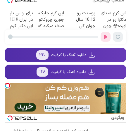
مطالب پیشنهادی
این کرم صدای
پوستت رو
این کرم جلبک،
برای اولین بار
دکترا رو در
10،12 سال
جوری چروکاتو
در ایران🇮🇷
اورده😳 چون
جوان کن
صاف میکنه که
این دکتر کرم
دیگه نیازی
(تخفیف تا
انگار بوتاکس
ترمیم کننده 23
نداری بوتاکس
امشب)
کردی!(تخفیف
روزه ساخت!
کنی!!!
ویژه)
دانلود آهنگ با کیفیت
۳۲۰
دانلود آهنگ با کیفیت
۱۲۸
وبگردی
سلامت کبد تضمین سلامت کل بدن! سفارش