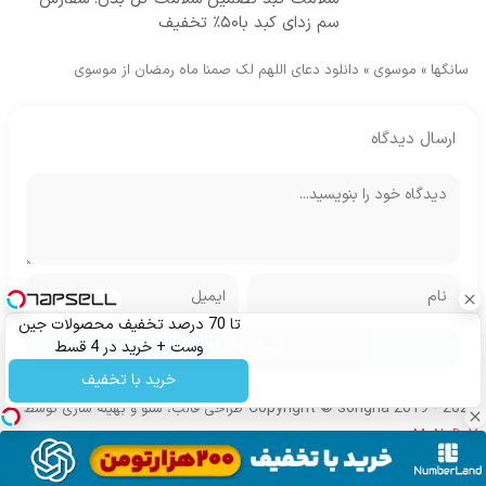
سم زدای کبد با۵۰٪ تخفیف
سانگها
»
موسوی
»
دانلود دعای اللهم لک صمنا ماه رمضان از موسوی
ارسال دیدگاه
تا 70 درصد تخفیف محصولات جین
وست + خرید در 4 قسط
خرید با تخفیف
Copyright © songha 2019 - 2024
طراحی قالب، سئو و بهینه سازی توسط
MoNoDeV