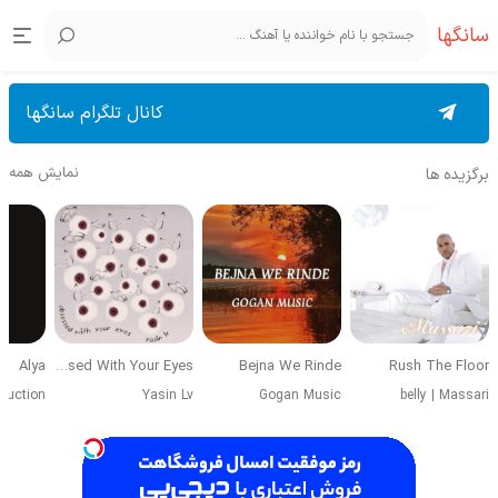
سانگها
کانال تلگرام سانگها
نمایش همه
برگزیده ها
Alya
Obsessed With Your Eyes
Bejna We Rinde
Rush The Floor
duction
Yasin Lv
Gogan Music
belly
|
Massari