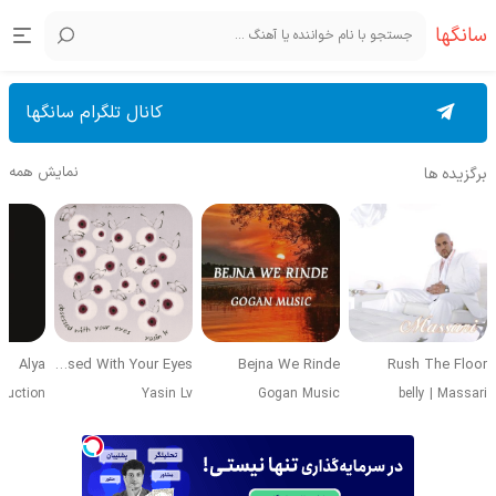
سانگها
کانال تلگرام سانگها
نمایش همه
برگزیده ها
Alya
Obsessed With Your Eyes
Bejna We Rinde
Rush The Floor
duction
Yasin Lv
Gogan Music
belly
|
Massari