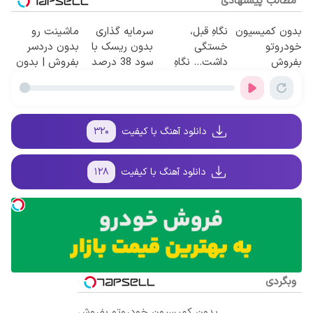
مطالب پیشنهادی
بدون کمیسیون
نگاهِ قبل،
سرمایه گذاری
ماشینت رو
خودروتو
خستگی
بدون ریسک با
بدون دردسر
بفروش
داشت... نگاهِ
سود 38 درصد
بفروش | بدون
بعد، انرژی داره
سالانه📈
کمسیون 😍
🌸 بلفا با 25%
تخفیف
دانلود آهنگ با کیفیت
۳۲۰
دانلود آهنگ با کیفیت
۱۲۸
وبگردی
بدون کمیسیون خودروتو بفروش