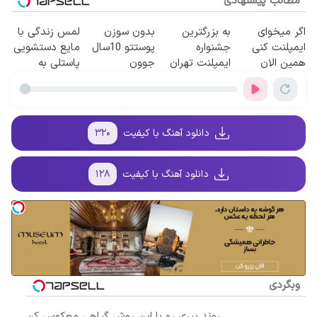
مطالب پیشنهادی
اگر میخوای
به بزرگترین
بدون سوزن
لمس زندگی با
ایمپلنت کنی
جشنواره
پوستتو 10سال
مایع دستشویی
همین الان
ایمپلنت تهران
جوون
پاستلی به
وقتشه | فقط با
سر بزنید ! |
کن50%تخفیف
حالت کرمی ✅
۲۵ میلیون
فقط ۲۵ میلیون
پاییزی
اَوه
تومان!!!
!
دانلود آهنگ با کیفیت
۳۲۰
دانلود آهنگ با کیفیت
۱۲۸
وبگردی
روند پیری رو با این روش گیاهی معکوس کن