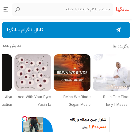
سانگها
کانال تلگرام سانگها
نمایش همه
برگزیده ها
Alya
Obsessed With Your Eyes
Bejna We Rinde
Rush The Floor
duction
Yasin Lv
Gogan Music
belly
|
Massari