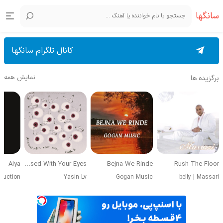
سانگها
کانال تلگرام سانگها
نمایش همه
برگزیده ها
Alya
Obsessed With Your Eyes
Bejna We Rinde
Rush The Floor
duction
Yasin Lv
Gogan Music
belly
|
Massari