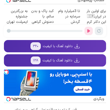
مطالب پیشنهادی
برای اولین بار
تا 3میلیارد وام
کبد پاک و بدن
به بزرگترین
در ایران🇮🇷
سرمایه در
سالم، با
جشنواره
این دکتر کرم
گردش
دمنوش گیاهی
ایمپلنت تهران
ترمیم کننده 23
فروشندگان =>
سم زدا😎
سر بزنید ! |
روزه ساخت!
فروشگاهت رو
فقط ۲۵ میلیون
ثبت کن
!
دانلود آهنگ با کیفیت
۳۲۰
دانلود آهنگ با کیفیت
۱۲۸
وبگردی
قدر کبدتو بدون!(دمنوش گیاهی سم زدای