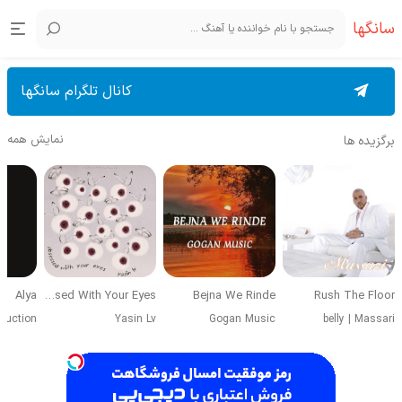
سانگها
کانال تلگرام سانگها
نمایش همه
برگزیده ها
Alya
Obsessed With Your Eyes
Bejna We Rinde
Rush The Floor
duction
Yasin Lv
Gogan Music
belly
|
Massari