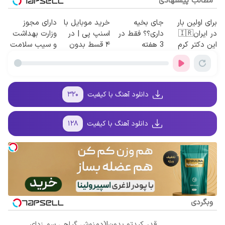
مطالب پیشنهادی
برای اولین بار
جای بخیه
خرید موبایل با
دارای مجوز
در ایران🇮🇷
داری؟؟ فقط در
اسنپ پی | در
وزارت بهداشت
این دکتر کرم
3 هفته
۴ قسط بدون
و سیب سلامت
ترمیم کننده 23
ترمیمش کن!😍
سود و کارمزد!
روزه ساخت!
دانلود آهنگ با کیفیت
۳۲۰
دانلود آهنگ با کیفیت
۱۲۸
وبگردی
قدر کبدتو بدون!(دمنوش گیاهی سم زدای