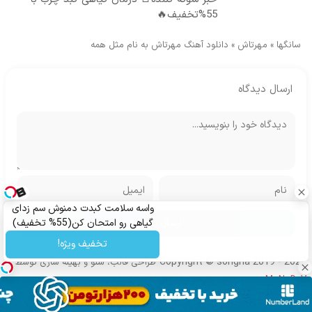
55%تخفیف🔥
سانگها
»
مهرتاش
»
دانلود آهنگ مهرتاش به نام مثل همه
ارسال دیدگاه
واسه سلامت کبدت دمنوش سم زدای
گیاهی رو امتحان کن(55% تخفیف)
تخفیف ویژه!
Copyright © songha 2019 - 2024
طراحی قالب، سئو و بهینه سازی توسط
MoNoDeV