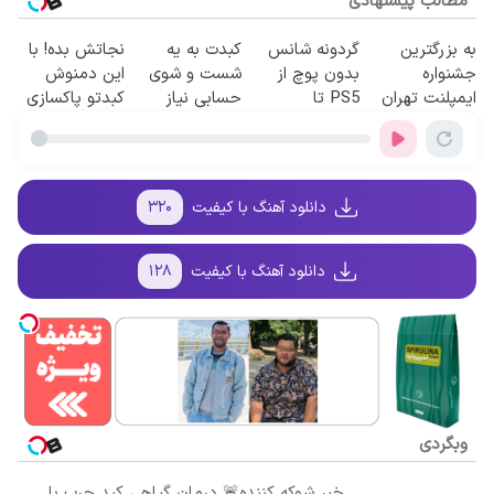
مطالب پیشنهادی
به بزرگترین
گردونه شانس
کبدت به یه
نجاتش بده! با
جشنواره
بدون پوچ از
شست و شوی
این دمنوش
ایمپلنت تهران
PS5 تا
حسابی نیاز
کبدتو پاکسازی
سر بزنید ! |
آیفون17 و بیت
داره!
کن+ضمانت
فقط ۲۵ میلیون
کوین 🔥
مرجوعی
!
دانلود آهنگ با کیفیت
۳۲۰
دانلود آهنگ با کیفیت
۱۲۸
وبگردی
خبر شوکه کننده🚨 درمان گیاهی کبد چرب با