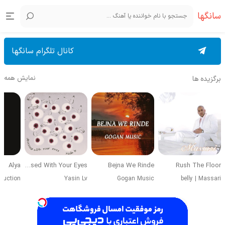
سانگها
کانال تلگرام سانگها
نمایش همه
برگزیده ها
Alya
Obsessed With Your Eyes
Bejna We Rinde
Rush The Floor
duction
Yasin Lv
Gogan Music
belly
|
Massari