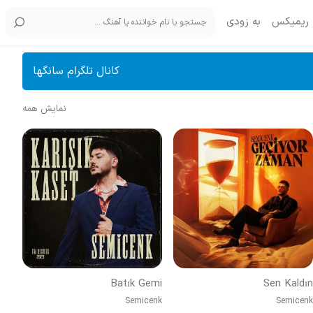
ریمیکس
به زودی
کانال تلگرام سانگها
نمایش همه
Batık Gemi
Sen Kaldın
Semicenk
Semicenk