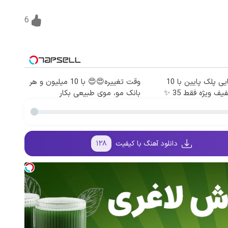
6
جراحی زیبایی پلک پایین با 10
وقت تغییره😍😍 با 10 میلیون و هر
ف ویژه فقط 35 ✨
بانک مو، موی طبیعی بکار
دانلود آهنگ با کیفیت
۱۲۸