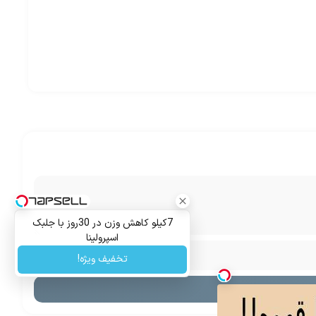
7کیلو کاهش وزن در 30روز با جلبک
اسپرولینا
تخفیف ویژه!