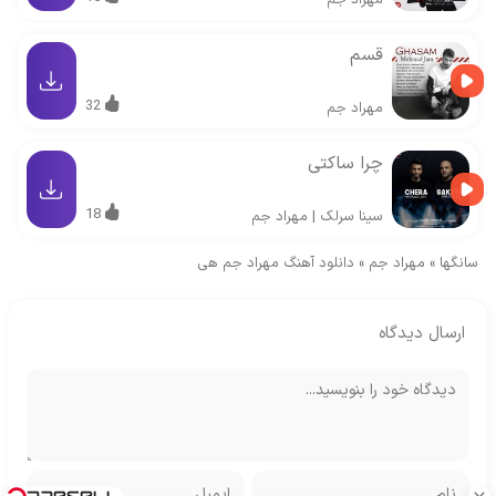
مهراد جم
قسم
32
مهراد جم
چرا ساکتی
18
سینا سرلک
|
مهراد جم
سانگها
»
مهراد جم
»
دانلود آهنگ مهراد جم هی
ارسال دیدگاه