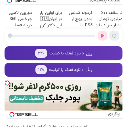
مطالب پیشنهادی
تا سقف 2۰۰
گردونه شانس
برای اولین بار
دوربین لامپی
میلیون تومان
بدون پوچ از
در ایران🇮🇷
چرخشی 360
اعتبار خرید طلا
PS5 تا
این دکتر کرم
درجه فقط
و نقره
آیفون17 و بیت
ترمیم کننده 23
امروز حراج شد
کوین 🔥
روزه ساخت!
🔥 پرداخت
درب منزل
دانلود آهنگ با کیفیت
۳۲۰
دانلود آهنگ با کیفیت
۱۲۸
وبگردی
لاغری سالم با پودرجلبک گیاهی(تخفیف عیدانه)