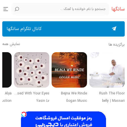
سانگها
کانال تلگرام سانگها
نمایش همه
برگزیده ها
Alya
Obsessed With Your Eyes
Bejna We Rinde
Rush The Floor
duction
Yasin Lv
Gogan Music
belly
|
Massari