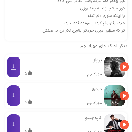
هی چقدر دلم سرده رفتنی که بر نمی گرده
دور میشم ازت یه چند روزی
با اینکه هنوزم دلم تنگه
حیف رفتو ولم کردش مونده فقط دردش
تو که میزاری میری خودتم بشین فکر کن به بعدش
دیگر آهنگ های
مهراد جم
پرواز
15
مهراد جم
دیدی
16
مهراد جم
کاپوچینو
15