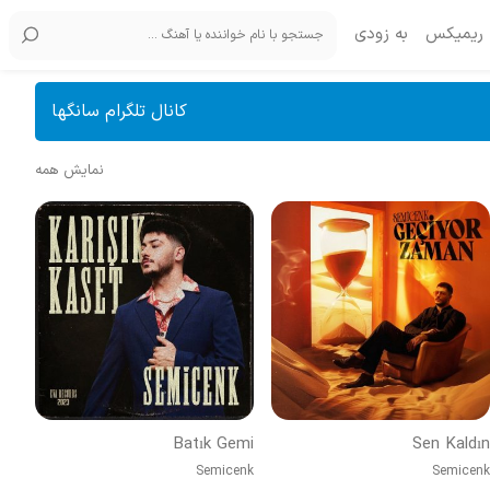
ریمیکس
به زودی
کانال تلگرام سانگها
نمایش همه
Batık Gemi
Sen Kaldın
Semicenk
Semicenk