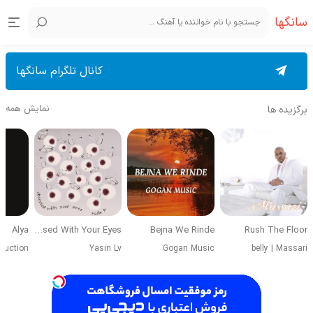
سانگها
کانال تلگرام سانگها
نمایش همه
برگزیده ها
Alya
Obsessed With Your Eyes
Bejna We Rinde
Rush The Floor
duction
Yasin Lv
Gogan Music
belly
|
Massari