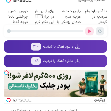
مطالب پیشنهادی
تا 3میلیارد وام
پایان دغدغه
برای اولین بار
دوربین لامپی
سرمایه در
هزینه های
در ایران🇮🇷
چرخشی 360
گردش
دندان پزشکی با
این دکتر کرم
درجه فقط
فروشندگان =>
پک سفید کننده
ترمیم کننده 23
امروز حراج شد
فروشگاهت رو
خانگی
روزه ساخت!
🔥 پرداخت
ثبت کن
درب منزل
دانلود آهنگ با کیفیت
۳۲۰
دانلود آهنگ با کیفیت
۱۲۸
وبگردی
کاهش وزن راحت و بی دردسر میخوای؟ پودر