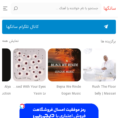
سانگها
کانال تلگرام سانگها
نمایش همه
برگزیده ها
Alya
Obsessed With Your Eyes
Bejna We Rinde
Rush The Floor
duction
Yasin Lv
Gogan Music
belly
|
Massari