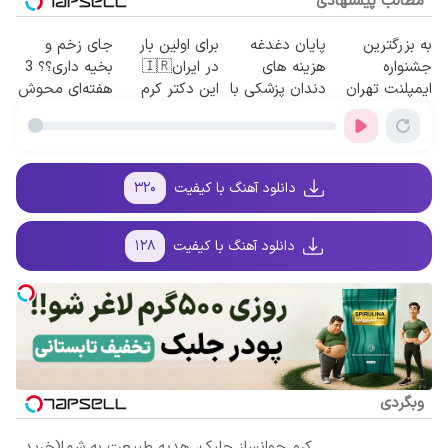
مطالب پیشنهادی
به بزرگترین
پایان دغدغه
برای اولین بار
جای زخم و
جشنواره
هزینه های
در ایران🇮🇷
بخیه داری؟؟ 3
ایمپلنت تهران
دندان پزشکی با
این دکتر کرم
هفته‌ای محوش
سر بزنید ! |
پک سفید کننده
ترمیم کننده 23
کن!
فقط ۲۵ میلیون
خانگی
روزه ساخت!
!
دانلود آهنگ با کیفیت
۳۲۰
دانلود آهنگ با کیفیت
۱۲۸
وبگردی
کرم جوانساز جلبک، هدیه طبیعت به شما(خرید