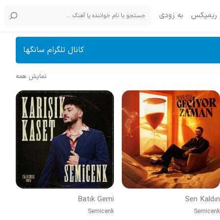
ریمیکس
به زودی
کانال تلگرام سانگها
نمایش همه
Batık Gemi
Sen Kaldın
Semicenk
Semicenk