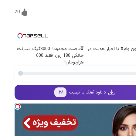
20
میلیون وام❗❗ با احراز هویت در
⏳فرصت محدود!! 3000گیگ اینترنت
خانگی 180 روزه فقط 600
هزارتومان!!
دانلود آهنگ با کیفیت
۱۲۸