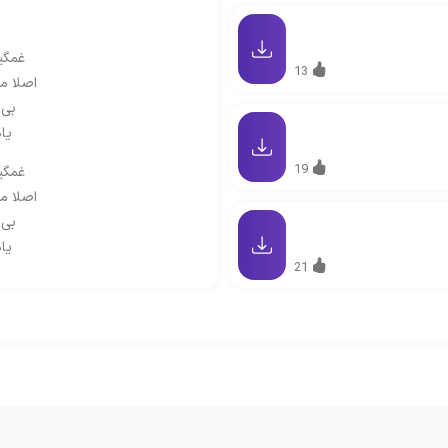
غمگین
13
اصلا م
بی 
یا
19
غمگین
اصلا م
بی 
یا
21
تو را
یادت جها