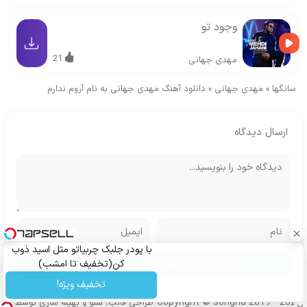
وجود تو
21
مهدی جهانی
سانگها
»
مهدی جهانی
»
دانلود آهنگ مهدی جهانی به نام آروم ندارم
ارسال دیدگاه
با پودر جلبک چربیاتو مثل اسید ذوب
کن(تخفیف تا امشب)
تخفیف ویژه!
Copyright © songha 2019 - 2024
طراحی قالب، سئو و بهینه سازی توسط