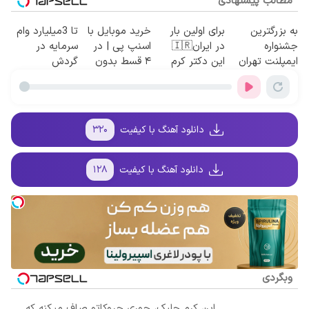
مطالب پیشنهادی
به بزرگترین
برای اولین بار
خرید موبایل با
تا 3میلیارد وام
جشنواره
در ایران🇮🇷
اسنپ پی | در
سرمایه در
ایمپلنت تهران
این دکتر کرم
۴ قسط بدون
گردش
سر بزنید ! |
ترمیم کننده 23
سود و کارمزد!
فروشندگان =>
فقط ۲۵ میلیون
روزه ساخت!
فروشگاهت رو
!
ثبت کن
دانلود آهنگ با کیفیت
۳۲۰
دانلود آهنگ با کیفیت
۱۲۸
وبگردی
این کرم جلبک، جوری چروکاتو صاف میکنه که