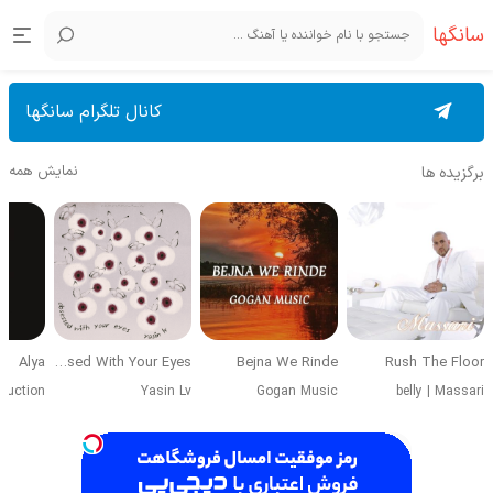
سانگها
کانال تلگرام سانگها
نمایش همه
برگزیده ها
Alya
Obsessed With Your Eyes
Bejna We Rinde
Rush The Floor
duction
Yasin Lv
Gogan Music
belly
|
Massari