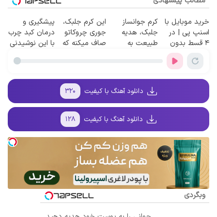
مطالب پیشنهادی
خرید موبایل با
کرم جوانساز
این کرم جلبک،
پیشگیری و
اسنپ پی | در
جلبک، هدیه
جوری چروکاتو
درمان کبد چرب
۴ قسط بدون
طبیعت به
صاف میکنه که
با این نوشیدنی
سود و کارمزد!
شما(خرید با
انگار بوتاکس
گیاهی
تخفیف ویژه)
کردی!(تخفیف
ویژه)
دانلود آهنگ با کیفیت
۳۲۰
دانلود آهنگ با کیفیت
۱۲۸
وبگردی
جوانی را به پوست خود هدیه دهید...