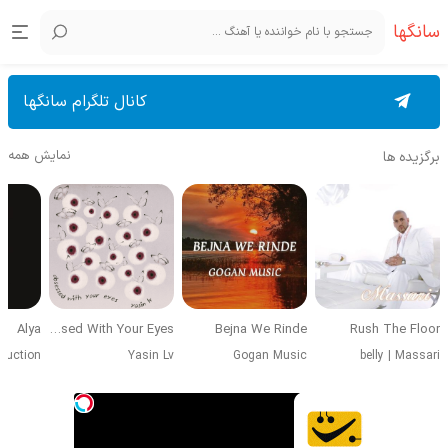
سانگها
کانال تلگرام سانگها
نمایش همه
برگزیده ها
Alya
Obsessed With Your Eyes
Bejna We Rinde
Rush The Floor
duction
Yasin Lv
Gogan Music
belly
|
Massari