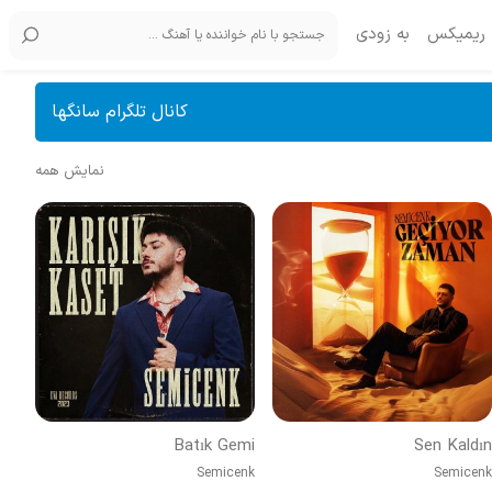
ریمیکس
به زودی
کانال تلگرام سانگها
نمایش همه
Batık Gemi
Sen Kaldın
Semicenk
Semicenk