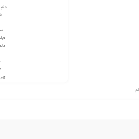
دلم 
ش
سن
فرا
دلم
خ
د
چی 
م
دلم 
ش
سن
فرا
دلم