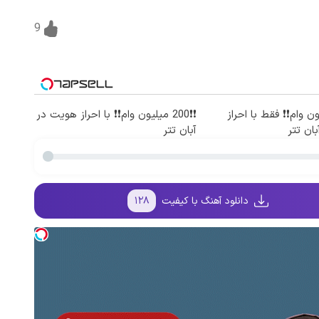
9
یلیون وام❗❗ فقط با احراز
❗❗200 میلیون وام❗❗ با احراز هویت در
ان تتر
آبان تتر
دانلود آهنگ با کیفیت
۱۲۸