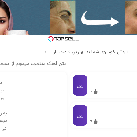
فروش خودروی شما به بهترین قیمت بازار ✅
متن آهنگ منتظرت میمونم از مسع
دل
میب
7
باز
یه ر
میبخ
7
کی ب