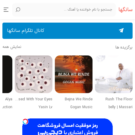
سانگها
کانال تلگرام سانگها
نمایش همه
برگزیده ها
Alya
Obsessed With Your Eyes
Bejna We Rinde
Rush The Floor
duction
Yasin Lv
Gogan Music
belly
|
Massari