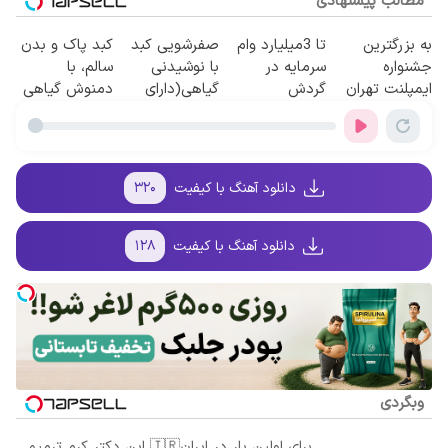
مطالب پیشنهادی
به بزرگترین
تا 3میلیارد وام
صفرشویی کبد
کبد پاک و بدن
جشنواره
سرمایه در
با نوشیدنی
سالم، با
ایمپلنت تهران
گردش
گیاهی(دارای
دمنوش گیاهی
سر بزنید ! |
فروشندگان =>
سیب
سم زدا😎
فقط ۲۵ میلیون
فروشگاهت رو
سلامت+55تخفیف)
!
ثبت کن
دانلود آهنگ با کیفیت
۳۲۰
دانلود آهنگ با کیفیت
۱۲۸
وبگردی
برای اولین بار در ایران🇮🇷 این دکتر کرم ترمیم