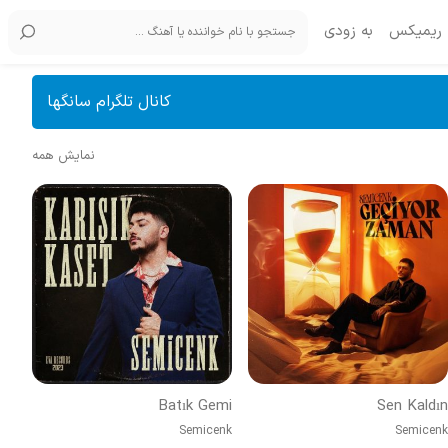
ریمیکس
به زودی
کانال تلگرام سانگها
نمایش همه
Batık Gemi
Sen Kaldın
Semicenk
Semicenk