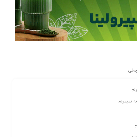
وسلی
نم
نه نمیمونم
م