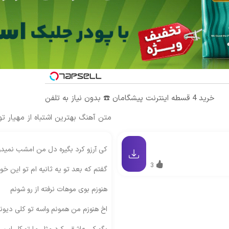
خرید 4 قسطه اینترنت پیشگامان ☎️ بدون نیاز به تلفن
متن آهنگ بهترین اشتباه از مهیار ت
کی آرزو کرد بگیره دل من امشب نمیدو
3
گفتم که بعد تو یه ثانیه ام تو این خو
هنوزم بوی موهات نرفته از رو شونم
اخ هنوزم من همونم واسه تو کلی دیون