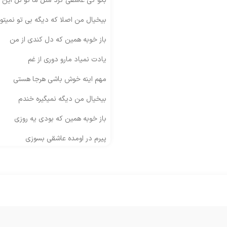
بگو کی عاشقی کرد مثل ما تو کل این 
بیخیال من اصلا که دیگه بی تو نمیتو
باز خوبه همین که دل کندی از من
یادت نمیاد مارو دوری از غم
مهم اینه خوش باشی هرجا هستی
بیخیال من دیگه نمیگیره خندم
باز خوبه همین که بودی یه روزی
پیرم در اومده عاشقی بسوزی
مهم اینه تو بخندی هر جا هستی
واسه من چشات رو در ندوزی
یه وقتایی آدم از خودش میگذره
یه وقتا واقعا تنهایی بهتره