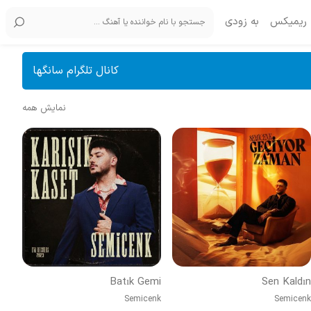
ریمیکس
به زودی
کانال تلگرام سانگها
نمایش همه
Batık Gemi
Sen Kaldın
Semicenk
Semicenk