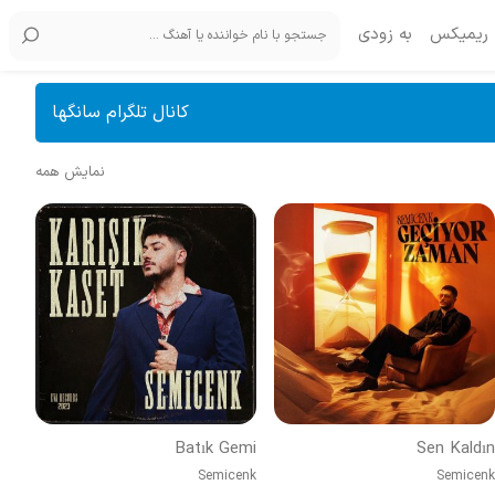
ریمیکس
به زودی
کانال تلگرام سانگها
نمایش همه
Batık Gemi
Sen Kaldın
Semicenk
Semicenk