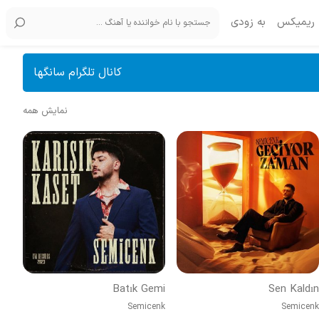
ریمیکس
به زودی
کانال تلگرام سانگها
نمایش همه
Batık Gemi
Sen Kaldın
Semicenk
Semicenk