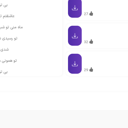
بی تو
27
عاشقتم تو
ماه منی تو شب
تو رسیدی 
32
شدی ف
تو همونی ه
29
بی تو
تو رسیدی 
شدی ف
تو همونی ه
بی تو
تو و چشمات منو قلبم