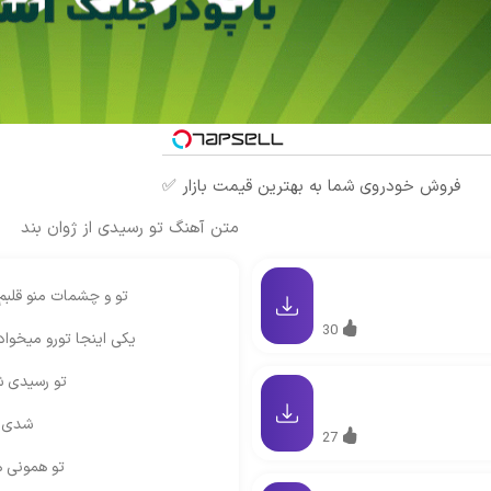
فروش خودروی شما به بهترین قیمت بازار ✅
متن آهنگ تو رسیدی از ژوان بند
تو و چشمات منو قلبم
30
یکی اینجا تورو میخوا
تو رسیدی 
شدی ف
27
تو همونی ه