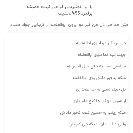
با این نوشیدنی گیاهی کبدت همیشه
پرقدرته55%تخفیف
متن مداحی دل من گیر دو ابروی ابوالفضله از کربلایی جواد مقدم
دل من گیر دو ابروی اباالفضله
جهت قبله نما سوی اباالفضله
مقامش بسه که حتی جبل الصبر هم
میگه بدجور عاشق روی اباالفضله
یل حیدر نسبی به چه علمداری
از همون بچگی جا کنج دلم داری
میگه زینب به حسین غصه نخور داداش
وقتی عباسو داری دیگه چی کم داری