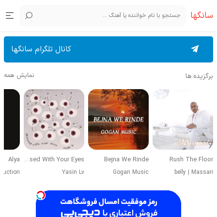
سانگها
کانال تلگرام سانگها
نمایش همه
برگزیده ها
Alya
Obsessed With Your Eyes
Bejna We Rinde
Rush The Floor
duction
Yasin Lv
Gogan Music
belly
|
Massari