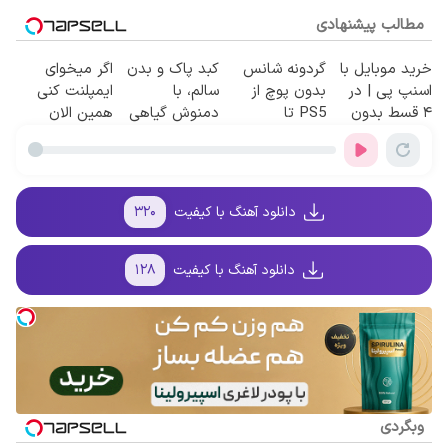
مطالب پیشنهادی
خرید موبایل با
گردونه شانس
کبد پاک و بدن
اگر میخوای
اسنپ پی | در
بدون پوچ از
سالم، با
ایمپلنت کنی
۴ قسط بدون
PS5 تا
دمنوش گیاهی
همین الان
سود و کارمزد!
آیفون17 و بیت
سم زدا😎
وقتشه | فقط با
کوین 🔥
۲۵ میلیون
تومان!!!
دانلود آهنگ با کیفیت
۳۲۰
دانلود آهنگ با کیفیت
۱۲۸
وبگردی