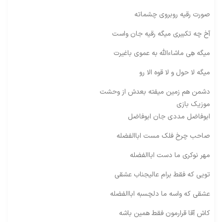
صورت رقیه روبروی چشماته
آخ چه تکبیری میگه رقیه جان واست
میگه هِی ماشاءالله به عموی باغیرت
میگه لا حول و لا قوه الا رو
دشمن هم زمین میفته بعدش از وحشت
موزیک بازی
ابوفاضل مددی جان ابوفاضل
صاحب چرخ فلک مست اباالفضله
مهر نوکری ما دست اباالفضله
تویی که فقط برام عالیجناب عشقی
عشقی که واسه ما دلچسبه اباالفضله
کاش آقا قرارمون فقط همین باشه