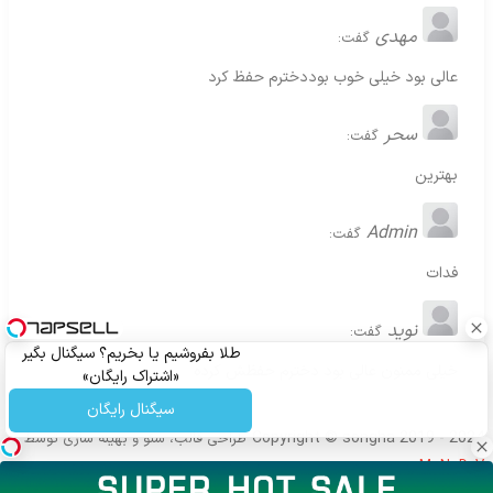
مهدی
گفت:
عالی بود خیلی خوب بوددخترم حفظ کرد
سحر
گفت:
بهترین
Admin
گفت:
فدات
نوید
گفت:
طلا بفروشیم یا بخریم؟ سیگنال بگیر
خیلی ممنون عالی بود دخترم حفظش کرده
«اشتراک رایگان»
سیگنال رایگان
Copyright © songha 2019 - 2024
طراحی قالب، سئو و بهینه سازی توسط
MoNoDeV