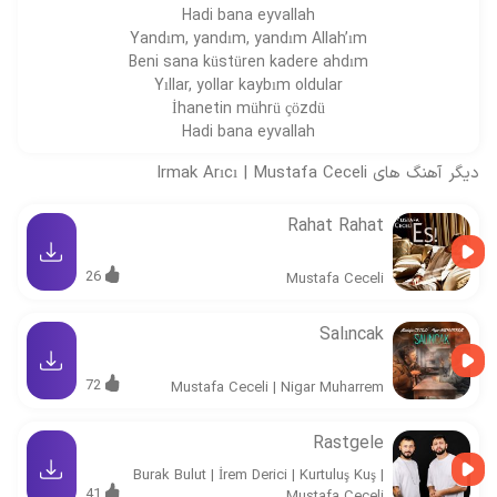
Hadi bana eyvallah
Yandım, yandım, yandım Allah’ım
Beni sana küstüren kadere ahdım
Yıllar, yollar kaybım oldular
İhanetin mührü çözdü
Hadi bana eyvallah
دیگر آهنگ های
Mustafa Ceceli
|
Irmak Arıcı
Rahat Rahat
26
Mustafa Ceceli
Salıncak
72
Mustafa Ceceli
|
Nigar Muharrem
Rastgele
Burak Bulut
|
İrem Derici
|
Kurtuluş Kuş
|
41