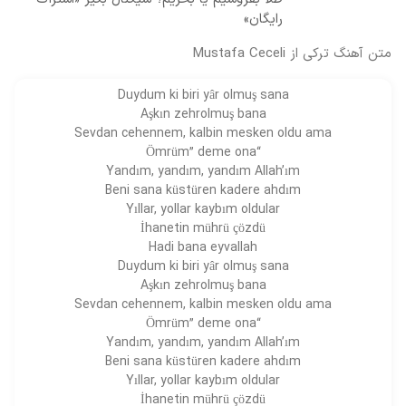
رایگان»
متن آهنگ ترکی از Mustafa Ceceli
Duydum ki biri yâr olmuş sana
Aşkın zehrolmuş bana
Sevdan cehennem, kalbin mesken oldu ama
“Ömrüm” deme ona
Yandım, yandım, yandım Allah’ım
Beni sana küstüren kadere ahdım
Yıllar, yollar kaybım oldular
İhanetin mührü çözdü
Hadi bana eyvallah
Duydum ki biri yâr olmuş sana
Aşkın zehrolmuş bana
Sevdan cehennem, kalbin mesken oldu ama
“Ömrüm” deme ona
Yandım, yandım, yandım Allah’ım
Beni sana küstüren kadere ahdım
Yıllar, yollar kaybım oldular
İhanetin mührü çözdü