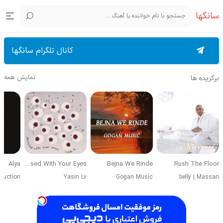
سانگها
کانال تلگرام سانگها
نمایش همه
برگزیده ها
Alya
Obsessed With Your Eyes
Bejna We Rinde
Rush The Floor
duction
Yasin Lv
Gogan Music
belly
|
Massari