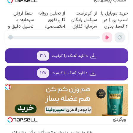
مطالب پیشنهادی
خرید موبایل با
از اکوتراست
از تحلیل روزانه
حفظ ارزش
اسنپ پی | در
سیگنال رایگان
تا پرتفوی
سرمایه؛ با
۴ قسط بدون
سرمایه گذاری
اختصاصی؛
تحلیل دقیق و
سود و کارمزد!
بگیر «اشتراک
فقط کافیه
سیگنال‌های به
رایگان»
رایگان تست
موقع!
بدی!
دانلود آهنگ با کیفیت
۳۲۰
دانلود آهنگ با کیفیت
۱۲۸
وبگردی
طلا بفروشیم یا بخریم؟ سیگنال بگیر «اشتراک