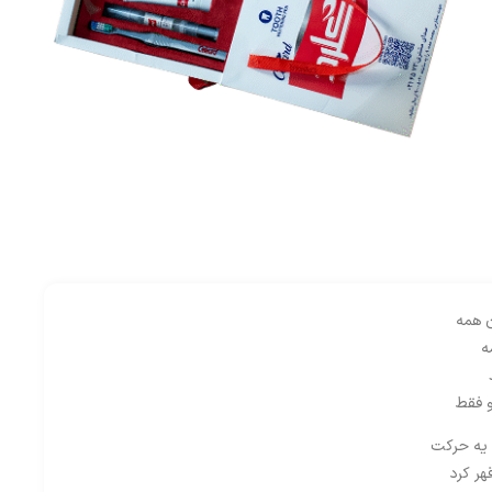
 همه
ه
 فقط
ا یه حرکت
هر کرد