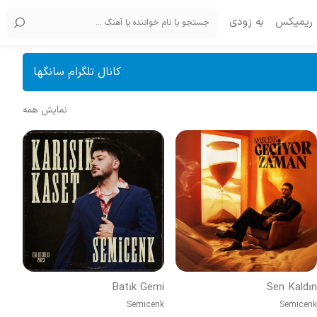
ریمیکس
به زودی
کانال تلگرام سانگها
نمایش همه
Batık Gemi
Sen Kaldın
Semicenk
Semicenk