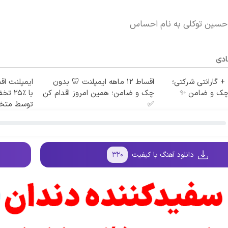
 حسین توکلی به نام احساس
ادی
 ماهه + گارانتی شرکتی؛
اقساط ۱۲ ماهه ایمپلنت 🦷 بدون
ایمپلنت ا
 چک و ضامن ✨
چک و ضامن؛ همین امروز اقدام کن
با ٪۵
✅
توسط مت
دانلود آهنگ با کیفیت
۳۲۰