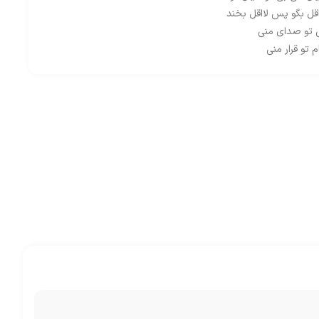
قل بگو پس لااقل بخند
ی تو صدای منی
م تو قرار منی