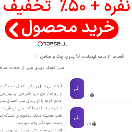
اقساط ۱۲ ماهه ایمپلنت 🦷 بدون چک و ضامن ✅
متن آهنگ زیبای منی از حجت اشرف 
لبخند بی دلیل زیبایی اصیل شب گر
دار و ندار من دریا کنار من ابر بهار من 
3
حالم خوبه با تو زیبای منی نفسای من
حالم خوبه با تو تا کنار منی بی قرار توا
قلب همیشه سنگ دلشوره ی قشنگ موی
دست منو بگیر زخم منو ببند
28
افتاده تو سرم عشق محال تو تو بی خی