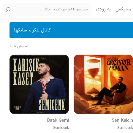
ریمیکس
به زودی
کانال تلگرام سانگها
نمایش همه
Batık Gemi
Sen Kaldın
Semicenk
Semicenk