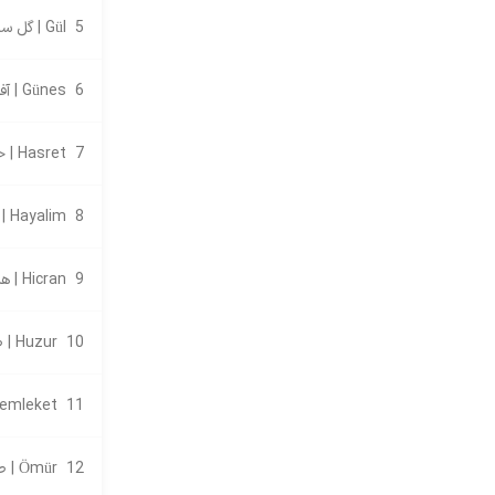
5
Gül | گل سرخ
6
Günes | آفتاب
7
Hasret | حسرت
8
Hayalim | رویای من
9
Hicran | هیکران
10
Huzur | صلح
11
Memleket | م
12
Ömür | طول عمر