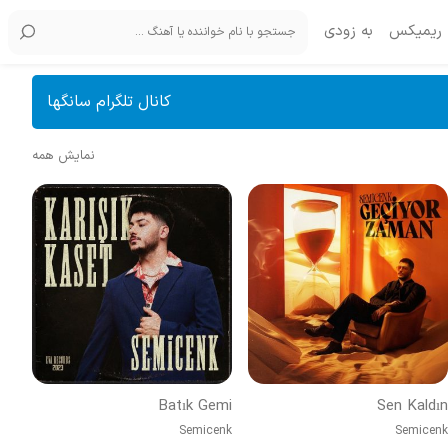
ریمیکس
به زودی
کانال تلگرام سانگها
نمایش همه
Batık Gemi
Sen Kaldın
Semicenk
Semicenk