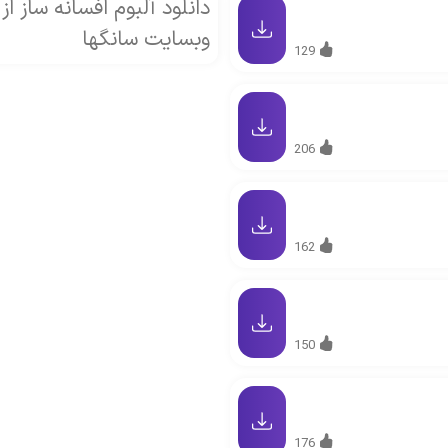
وبسایت سانگها
129
206
162
150
176