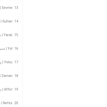
13
Sevme | دوست داشتن
14
Sultan | سلطان
15
Yaralı | مجروح
16
Yol | مسیر
17
Yolcu | رهگذر
18
Zaman | زمان
19
Affet | ببخش
20
Nefes | نفس