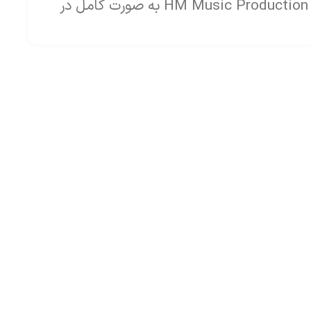
دانلود آلبوم افسانه ساز از HM Music Production به صورت کامل در