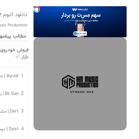
دانلود آلبوم Efsane Saz از HM Music Production
sic Production
مطالب پیشنه
فروش خودروی ش
بازار ✅
1
Ayrılık | جدایی
2
Bir Gün | یک روز
3
Dert | مشکل
4
Dost | دوست