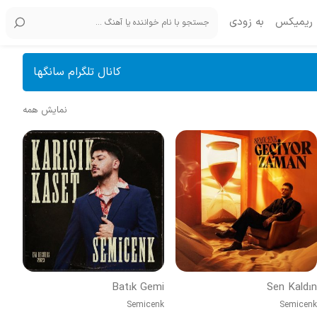
ریمیکس
به زودی
کانال تلگرام سانگها
نمایش همه
Batık Gemi
Sen Kaldın
Semicenk
Semicenk