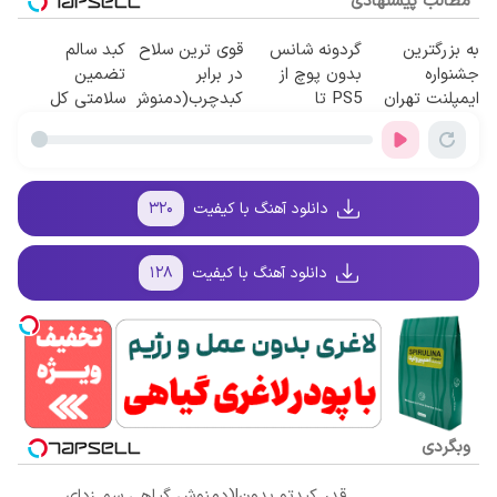
مطالب پیشنهادی
به بزرگترین
گردونه شانس
قوی ترین سلاح
کبد سالم
جشنواره
بدون پوچ از
در برابر
تضمین
ایمپلنت تهران
PS5 تا
کبدچرب(دمنوش
سلامتی کل
سر بزنید ! |
آیفون17 و بیت
سم زدای
بدن!
فقط ۲۵ میلیون
کوین 🔥
گیاهی55%تخفیف)
!
دانلود آهنگ با کیفیت
۳۲۰
دانلود آهنگ با کیفیت
۱۲۸
وبگردی
قدر کبدتو بدون!(دمنوش گیاهی سم زدای