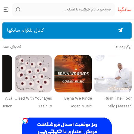
سانگها
کانال تلگرام سانگها
نمایش همه
برگزیده ها
Alya
Obsessed With Your Eyes
Bejna We Rinde
Rush The Floor
duction
Yasin Lv
Gogan Music
belly
|
Massari