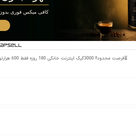
⏳فرصت محدود!! 3000گیگ اینترنت خانگی 180 روزه فقط 600 هزارتومان!!