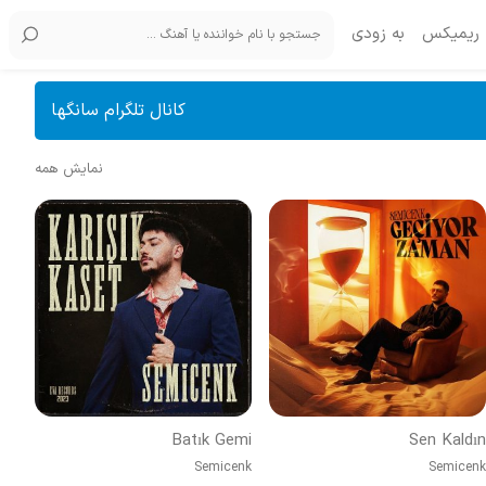
ریمیکس
به زودی
کانال تلگرام سانگها
نمایش همه
Batık Gemi
Sen Kaldın
Semicenk
Semicenk