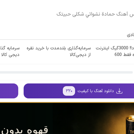
کس آهنگ حمادة نشواتي شكلی حبيتک
ادی
⏳فرصت محدود!! 3000گیگ اینترنت
سرمایه‌گذاری بلندمدت با خرید نقره
سرمایه گذار
خانگی 180 روزه فقط 600
از دیجی‌کالا
دیجی کالا
دانلود آهنگ با کیفیت
۳۲۰