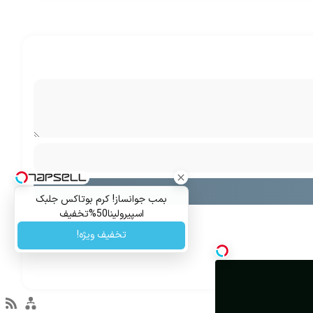
بمب جوانساز! کرم بوتاکس جلبک
اسپیرولینا50%تخفیف
تخفیف ویژه!