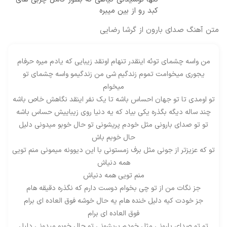
کبد رو از بین میبره
متن آهنگ صدای بارون از گرشا رضایی
من واسه چشمای توئه اینقدر تنهام اونقد زیبایی که یادم میره حرفام
یجوری میخوامت تموم زندگیم شی من زندگیمو واسه چشمای تو
میخوام
تو اومدی تا تو جهان احساس باشه تا یک نفر اینقد نگاهش خاص باشه
چند ساله دیگه بگذره یکی بیاد که یه دنیا روی زیباییش حساس باشه
تو تو صدای بارونی مثل خودم پریشونی تو حال خوبو میدونی دلیل
حال خوبم باش
تو که عزیزتر از جونی مثل برف زمستونی با این دیوونه میمونی منم تویی
همه دنیاش
منم تویی همه دنیاش
جز نگات من از تو چی بخوام دوست دارم که نگذره دقیقه هام
جز خودت کیه دلیل خنده هام یه حال خوشه فوق العاده ای برام
فوق العاده ای برام
تو تو صدای بارونی مثل خودم پریشونی تو حال خوبو میدونی دلیل