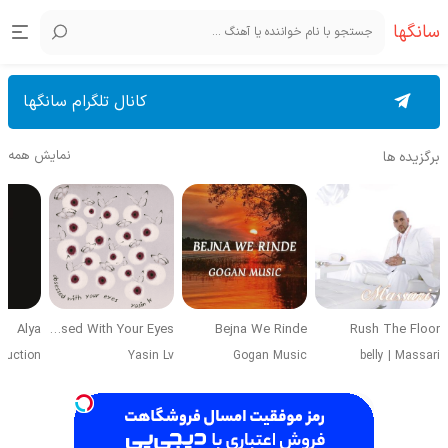
سانگها
کانال تلگرام سانگها
نمایش همه
برگزیده ها
Alya
Obsessed With Your Eyes
Bejna We Rinde
Rush The Floor
duction
Yasin Lv
Gogan Music
belly
|
Massari