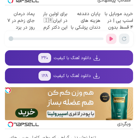
مطالب پیشنهادی
خرید موبایل با
پایان دغدغه
برای اولین بار
پماد درمان
اسنپ پی | در
هزینه های
در ایران🇮🇷
جای زخم در ۷
۴ قسط بدون
دندان پزشکی با
این دکتر کرم
روز در یزد
سود و کارمزد!
پک سفید کننده
ترمیم کننده 23
تولید شد!
خانگی
روزه ساخت!
(مشاوره
بگیرید)
دانلود آهنگ با کیفیت
۳۲۰
دانلود آهنگ با کیفیت
۱۲۸
وبگردی
تنها نوشیدنی گیاهی که بطور کامل چربی های