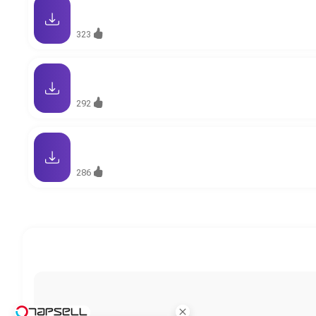
323
292
286