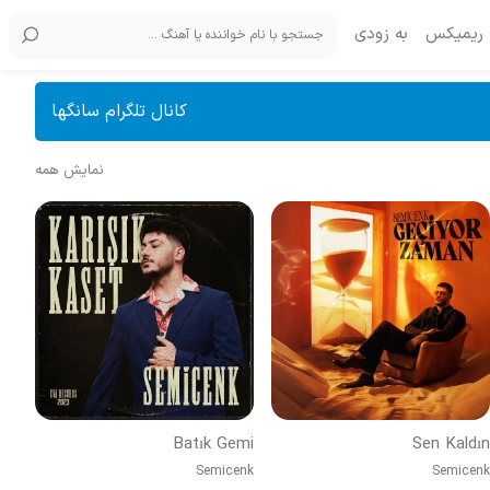
ریمیکس
به زودی
کانال تلگرام سانگها
نمایش همه
Batık Gemi
Sen Kaldın
Semicenk
Semicenk