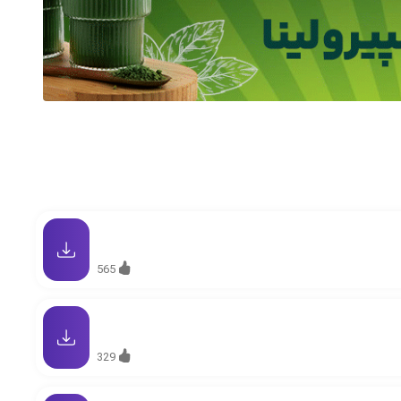
565
329