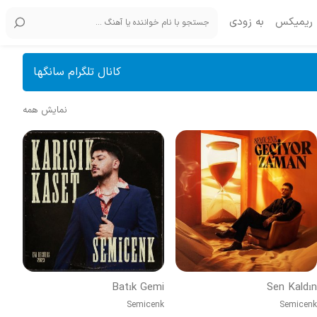
ریمیکس
به زودی
کانال تلگرام سانگها
نمایش همه
Batık Gemi
Sen Kaldın
Semicenk
Semicenk