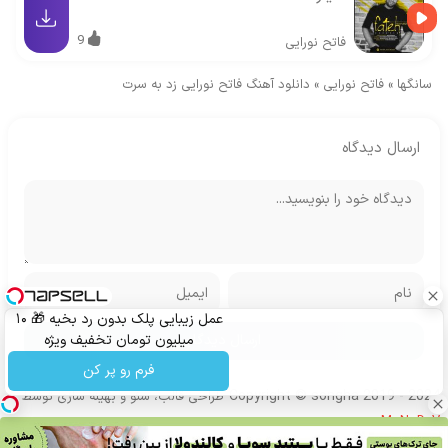
9
فاتح نورایی
سانگها
»
فاتح نورایی
»
دانلود آهنگ فاتح نورایی زد به سرت
ارسال دیدگاه
عمل زیبایی پلک بدون رد بخیه 🎁 ۱۰
میلیون تومان تخفیف ویژه
فرم رو پر کن
Copyright © songha 2019 - 2024
طراحی قالب، سئو و بهینه سازی توسط
MoNoDeV