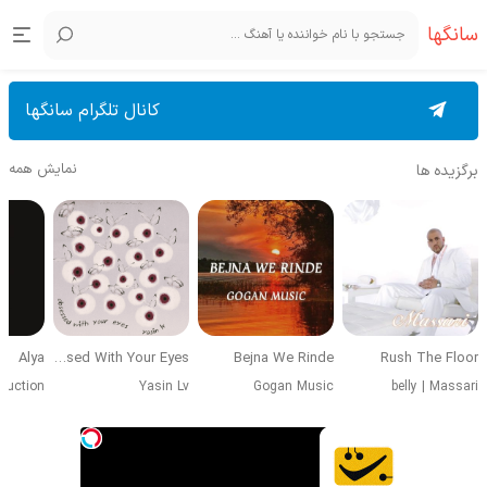
سانگها
کانال تلگرام سانگها
نمایش همه
برگزیده ها
Alya
Obsessed With Your Eyes
Bejna We Rinde
Rush The Floor
duction
Yasin Lv
Gogan Music
belly
|
Massari