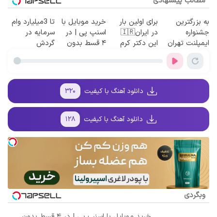
مطالب پیشنهادی
به بزرگترین
برای اولین بار
خرید موبایل با
تا 3میلیارد وام
جشنواره
در ایران🇮🇷
اسنپ پی | در
سرمایه در
ایمپلنت تهران
این دکتر کرم
۴ قسط بدون
گردش
سر بزنید ! |
ترمیم کننده 23
سود و کارمزد!
فروشندگان =>
فقط ۲۵ میلیون
روزه ساخت!
فروشگاهت رو
!
ثبت کن
دانلود آهنگ با کیفیت
۳۲۰
دانلود آهنگ با کیفیت
۱۲۸
وبگردی
خرید موبایل با اسنپ پی | در ۴ قسط بدون