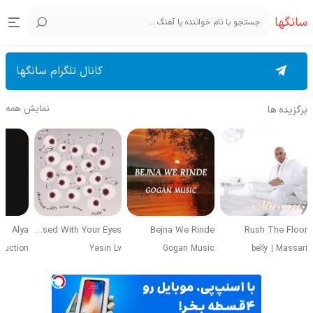
سانگها
کانال تلگرام سانگها
نمایش همه
برگزیده ها
Alya
Obsessed With Your Eyes
Bejna We Rinde
Rush The Floor
duction
Yasin Lv
Gogan Music
belly
|
Massari