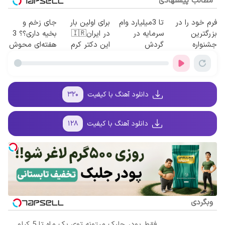
مطالب پیشنهادی
فرم خود را در
تا 3میلیارد وام
برای اولین بار
جای زخم و
بزرگترین
سرمایه در
در ایران🇮🇷
بخیه داری؟؟ 3
جشنواره
گردش
این دکتر کرم
هفته‌ای محوش
ایمپلنت تهران
فروشندگان =>
ترمیم کننده 23
کن!
پر کنید ! | فقط
فروشگاهت رو
روزه ساخت!
۲۵ میلیون
ثبت کن
دانلود آهنگ با کیفیت
۳۲۰
دانلود آهنگ با کیفیت
۱۲۸
وبگردی
فقط پودر جلبک میتونه توی یک ماه تا 5 کیلو