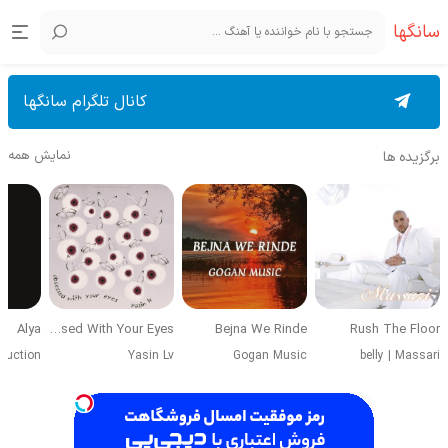
سانگها
کانال تلگرام سانگها
نمایش همه
برگزیده ها
Alya
Obsessed With Your Eyes
Bejna We Rinde
Rush The Floor
duction
Yasin Lv
Gogan Music
belly
|
Massari