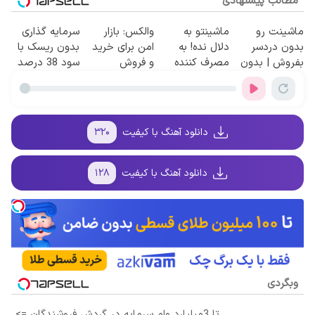
مطالب پیشنهادی
ماشینت رو
ماشینتو به
والکس: بازار
سرمایه گذاری
بدون دردسر
دلال نده! به
امن برای خرید
بدون ریسک با
بفروش | بدون
مصرف کننده
و فروش
سود 38 درصد
کمسیون 😍
بفروش! بدون
دارایی‌های
سالانه📈
پاسخ به یک
دیجیتال
تماس
دانلود آهنگ با کیفیت
۳۲۰
دانلود آهنگ با کیفیت
۱۲۸
وبگردی
تا 3میلیارد وام سرمایه در گردش فروشندگان =>