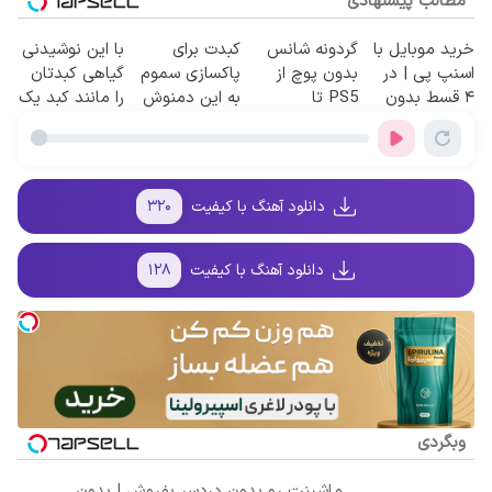
مطالب پیشنهادی
خرید موبایل با
گردونه شانس
کبدت برای
با این نوشیدنی
اسنپ پی | در
بدون پوچ از
پاکسازی سموم
گیاهی کبدتان
۴ قسط بدون
PS5 تا
به این دمنوش
را مانند کبد یک
سود و کارمزد!
آیفون17 و بیت
گیاهی نیاز داره
فرد 15ساله
کوین 🔥
تمیز کنید
دانلود آهنگ با کیفیت
۳۲۰
دانلود آهنگ با کیفیت
۱۲۸
وبگردی
ماشینت رو بدون دردسر بفروش | بدون