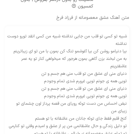
کمسیون 😍
متن آهنگ عشق معصومانه از فرزاد فرخ
شبیه تو کسی تو قلب من جایی نداشته شبیه من کسی انقد تورو دوست
نداشته
بیا دنیامو روشن کن بیا آغوشمو تنگ کن بمون با من تو ای زیباترینم
به من لبخند بزن گاهی بمون هرجور که میخواهی کنار تو یه عمر
عاشقترینم
دنیای منی ای عشق من تو قلب منی هم جسم و تن
تویی همه ی جونم تویی غرورم شدی تمام وجودم
دنیای منی ای عشق من تو قلب منی هم جسم و تن
تویی همه ی جونم تویی غرورم شدی تمام وجودم
نبض احساس من دست توئه رویای من قصه پرداز اون چشمای تو
زیبای من
کنج قلبم فقط جای توئه جانان من عاشقانه با تو هستم
تو دلیل زندگی و حال عاشقانمی من پر از عشق و امیدم وقتی تو کنارمی
تو تمام عشق معصومانه ی خیالمی عاشقانه با تو هستم