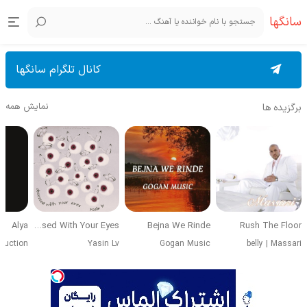
سانگها
کانال تلگرام سانگها
نمایش همه
برگزیده ها
Alya
Obsessed With Your Eyes
Bejna We Rinde
Rush The Floor
duction
Yasin Lv
Gogan Music
belly
|
Massari