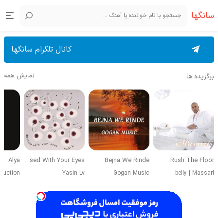
سانگها
کانال تلگرام سانگها
نمایش همه
برگزیده ها
Alya
Obsessed With Your Eyes
Bejna We Rinde
Rush The Floor
duction
Yasin Lv
Gogan Music
belly
|
Massari