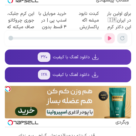
مطالب پیشنهادی
برای اولین بار
کبدت نابود
خرید موبایل با
این کرم جلبک،
در ایران🇮🇷
میشه اگه
اسنپ پی | در
جوری چروکاتو
این دکتر کرم
پاکسازیش
۴ قسط بدون
صاف میکنه که
ترمیم کننده 23
نکنی! سفارش
سود و کارمزد!
انگار بوتاکس
روزه ساخت!
دمنوش سم
کردی!(تخفیف
زدای کبد
ویژه)
با50%تخفیف
دانلود آهنگ با کیفیت
۳۲۰
دانلود آهنگ با کیفیت
۱۲۸
وبگردی
قدر کبدتو بدون!(دمنوش گیاهی سم زدای