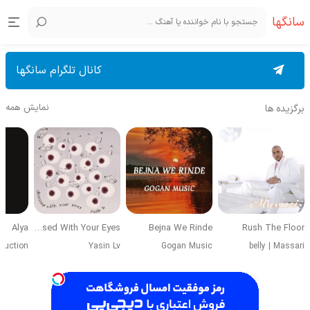
سانگها
کانال تلگرام سانگها
نمایش همه
برگزیده ها
Alya
Obsessed With Your Eyes
Bejna We Rinde
Rush The Floor
duction
Yasin Lv
Gogan Music
belly
|
Massari