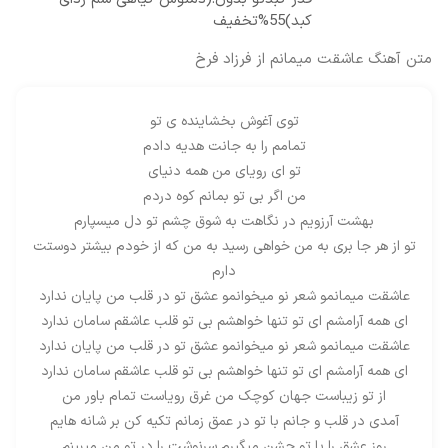
کبد)55%تخفیف
متن آهنگ عاشقت میمانم از فرزاد فرخ
توی آغوش بخشاینده ی تو
تمامم را به جانت هدیه دادم
تو ای رویای من همه دنیای
من اگر بی تو بمانم کوه دردم
بهشت آرزویم در نگاهت به شوق چشم تو دل میسپارم
تو از هر جا بری به من خواهی رسید به من که از خودم بیشتر دوستت
دارم
عاشقت میمانمو شعر نو میخوانمو عشق تو در قلب من پایان ندارد
ای همه آرامشم ای تو تنها خواهشم بی تو قلب عاشقم سامان ندارد
عاشقت میمانمو شعر نو میخوانمو عشق تو در قلب من پایان ندارد
ای همه آرامشم ای تو تنها خواهشم بی تو قلب عاشقم سامان ندارد
از تو زیباست جهان کوچک من غرق رویاست تمام باور من
آمدی در قلب و جانم با تو در عمق زمانم تکیه کن بر شانه هایم
روز عشق را با تو جشن میگیرم سرنوشت را در تو من میبینم