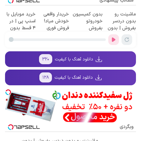
مطالب پیشنهادی
ماشینت رو
بدون کمیسیون
خریدار واقعی
خرید موبایل با
بدون دردسر
خودروتو
خودش میاد!
اسنپ پی | در
بفروش | بدون
بفروش
فروش فوری
۴ قسط بدون
کمسیون 😍
ماشین در
سود و کارمزد!
همراه مکانیک
دانلود آهنگ با کیفیت
۳۲۰
دانلود آهنگ با کیفیت
۱۲۸
وبگردی
ماشینت رو بدون دردسر بفروش | بدون