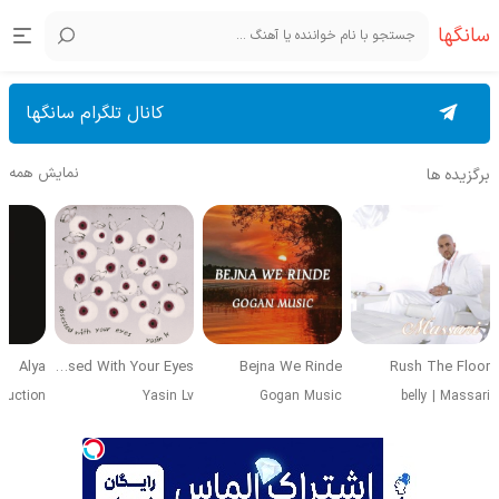
سانگها
کانال تلگرام سانگها
نمایش همه
برگزیده ها
Alya
Obsessed With Your Eyes
Bejna We Rinde
Rush The Floor
duction
Yasin Lv
Gogan Music
belly
|
Massari