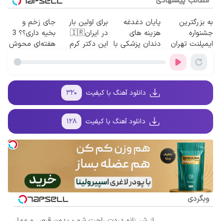
مطالب پیشنهادی
به بزرگترین
پایان دغدغه
برای اولین بار
جای زخم و
جشنواره
هزینه های
در ایران🇮🇷
بخیه داری؟؟ 3
ایمپلنت تهران
دندان پزشکی با
این دکتر کرم
هفته‌ای محوش
سر بزنید ! |
پک سفید کننده
ترمیم کننده 23
کن!
فقط ۲۵ میلیون
خانگی
روزه ساخت!
!
دانلود آهنگ با کیفیت
۳۲۰
دانلود آهنگ با کیفیت
۱۲۸
وبگردی
از شر زانو دردت راحت شو - بدون قرص و عمل