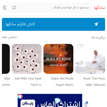
سانگها
کانال تلگرام سانگها
نمایش همه
برگزیده ها
Alya
Obsessed With Your Eyes
Bejna We Rinde
Rush The Floor
duction
Yasin Lv
Gogan Music
belly
|
Massari