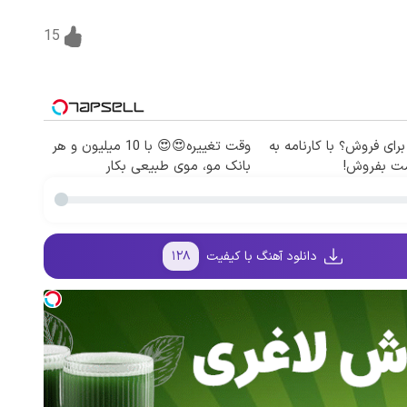
15
برای فروش؟ با کارنامه به
وقت تغییره😍😍 با 10 میلیون و هر
مت بفروش!
بانک مو، موی طبیعی بکار
دانلود آهنگ با کیفیت
۱۲۸