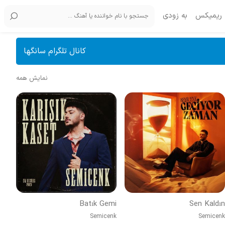
ریمیکس
به زودی
کانال تلگرام سانگها
نمایش همه
Batık Gemi
Sen Kaldın
Semicenk
Semicenk