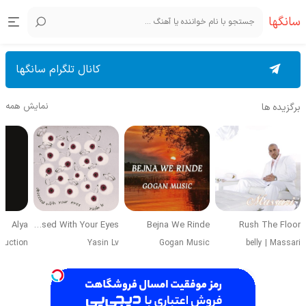
سانگها
کانال تلگرام سانگها
نمایش همه
برگزیده ها
Alya
Obsessed With Your Eyes
Bejna We Rinde
Rush The Floor
duction
Yasin Lv
Gogan Music
belly
|
Massari