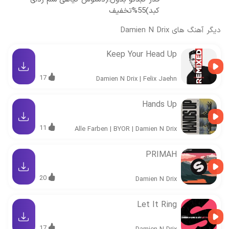
کبد)55%تخفیف
دیگر آهنگ های
Damien N Drix
Keep Your Head Up
17
Damien N Drix
|
Felix Jaehn
Hands Up
11
Alle Farben
|
BYOR
|
Damien N Drix
PRIMAH
20
Damien N Drix
Let It Ring
17