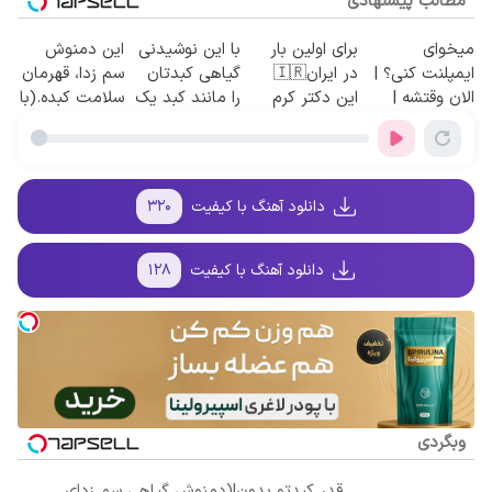
مطالب پیشنهادی
میخوای
برای اولین بار
با این نوشیدنی
این دمنوش
ایمپلنت کنی؟ |
در ایران🇮🇷
گیاهی کبدتان
سم زدا، قهرمان
الان وقتشه |
این دکتر کرم
را مانند کبد یک
سلامت کبده.(با
اونم فقط با ۲۵
ترمیم کننده 23
فرد 15ساله
55% تخفیف
میلیون تومان!!!
روزه ساخت!
تمیز کنید
بخرش)
دانلود آهنگ با کیفیت
۳۲۰
دانلود آهنگ با کیفیت
۱۲۸
وبگردی
قدر کبدتو بدون!(دمنوش گیاهی سم زدای